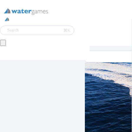
⌘K
Search