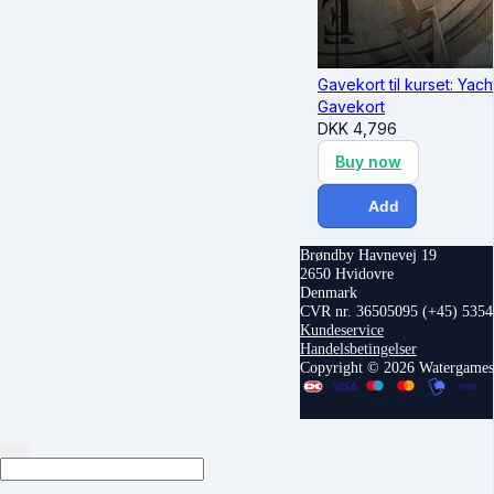
Gavekort til kurset: Yach
Gavekort
DKK
4,796
Buy now
Add
Brøndby Havnevej 19
2650 Hvidovre
Denmark
CVR nr. 36505095
(+45) 535
Kundeservice
Handelsbetingelser
Copyright © 2026 Watergame