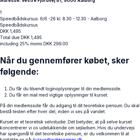
Adresse: Vestre Fjordvej 81, 9000 Aalborg
1
Speedbådskursus: 6/6 -26 kl. 8.30 - 12.30 - Aalborg
Speedbådskursus
DKK
1,495
Total due
DKK
1,495
including 25% moms
DKK
299.00
Når du gennemfører købet, sker
følgende:
Du får du tilsendt loginoplysninger til din medlemsside.
Du får en mail med vigtige oplysninger til kurset.
På din medlemsside får du adgang til dit teoretiske pensum. Du skal
bestå testen efter hver del, inden vi ses på vandet.
Kurset er et teoretisk selvstudie. Det betyder, at på selve kurset
koncentrerer vi os udelukkende om sejladsen. Hvis du undervejs
har spørgsmål til det teoretiske pensum, er du velkommen til at
kontakte os på:
kursus@watergames.dk