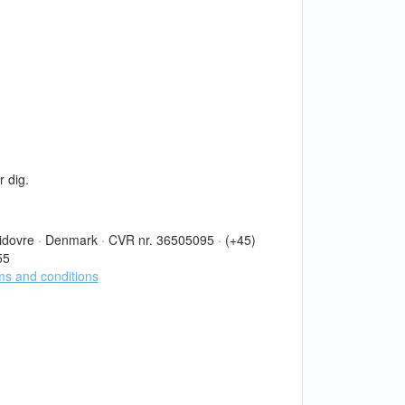
r dig.
idovre
·
Denmark
·
CVR nr. 36505095
·
(+45)
55
s and conditions