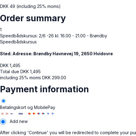
DKK
49
(including 25% moms)
Order summary
1
Speedbådskursus: 2/6 -26 kl. 16.00 - 21.00 - Brøndby
Speedbådskursus
Sted: Adresse: Brøndby Havnevej 19, 2650 Hvidovre
DKK
1,495
Total due
DKK
1,495
including 25% moms
DKK
299.00
Payment information
Betalingskort og MobilePay
Add new
After clicking 'Continue' you will be redirected to complete your p