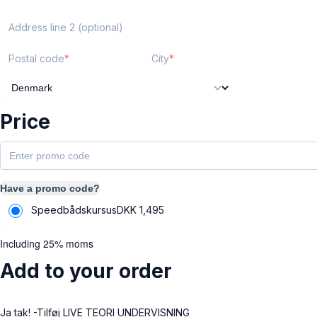
Address line 2 (optional)
Postal code
City
Price
Have a promo code?
Speedbådskursus
DKK
1,495
Including 25% moms
Add to your order
Ja tak! -Tilføj LIVE TEORI UNDERVISNING