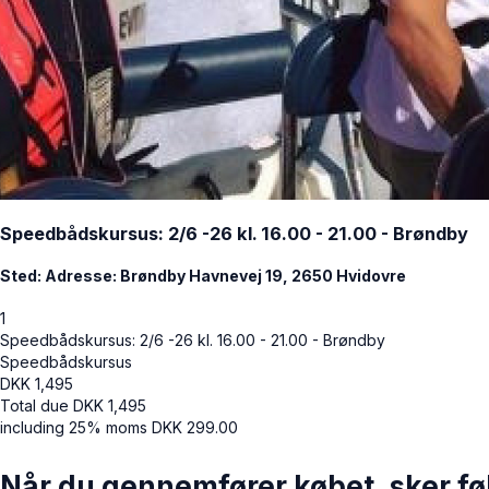
Speedbådskursus: 2/6 -26 kl. 16.00 - 21.00 - Brøndby
Sted: Adresse: Brøndby Havnevej 19, 2650 Hvidovre
1
Speedbådskursus: 2/6 -26 kl. 16.00 - 21.00 - Brøndby
Speedbådskursus
DKK
1,495
Total due
DKK
1,495
including 25% moms
DKK
299.00
Når du gennemfører købet, sker fø