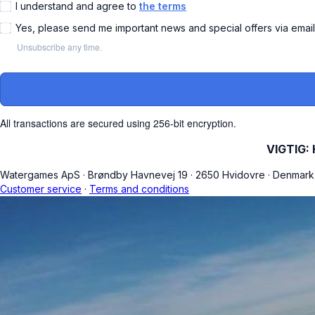
I understand and agree to
the terms
Yes, please send me important news and special offers via emai
Unsubscribe any time.
All transactions are secured using 256-bit encryption.
VIGTIG: H
Watergames ApS
·
Brøndby Havnevej 19
·
2650 Hvidovre
·
Denmar
Customer service
·
Terms and conditions