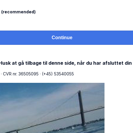
l
(recommended)
Continue
usk at gå tilbage til denne side, når du har afsluttet din
k
·
CVR nr. 36505095
·
(+45) 53540055