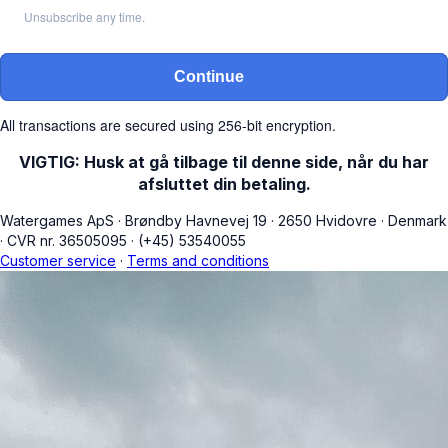
Unsubscribe any time.
Continue
All transactions are secured using 256-bit encryption.
VIGTIG: Husk at gå tilbage til denne side, når du har
afsluttet din betaling.
Watergames ApS
·
Brøndby Havnevej 19
·
2650 Hvidovre
·
Denmark
·
CVR nr. 36505095
·
(+45) 53540055
Customer service
·
Terms and conditions