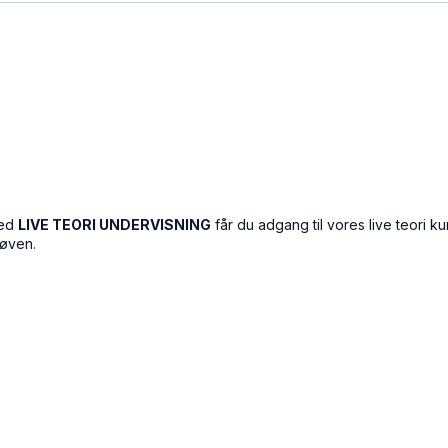
Med
LIVE TEORI UNDERVISNING
får du adgang til vores live teori k
røven.