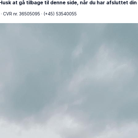
usk at gå tilbage til denne side, når du har afsluttet din
k
·
CVR nr. 36505095
·
(+45) 53540055