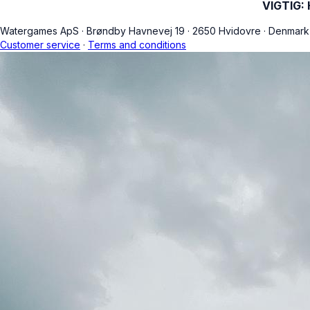
VIGTIG: H
Watergames ApS
·
Brøndby Havnevej 19
·
2650 Hvidovre
·
Denmar
Customer service
·
Terms and conditions