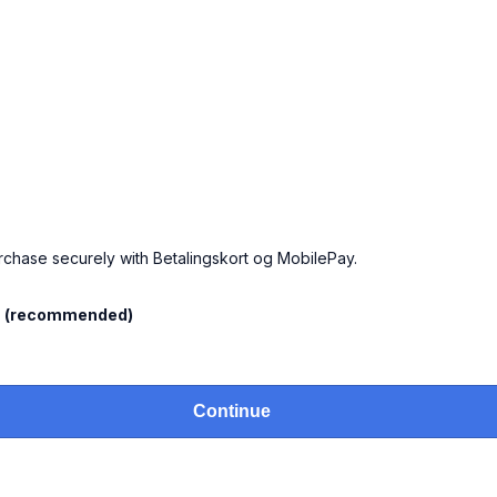
urchase securely with Betalingskort og MobilePay.
l
(recommended)
Continue