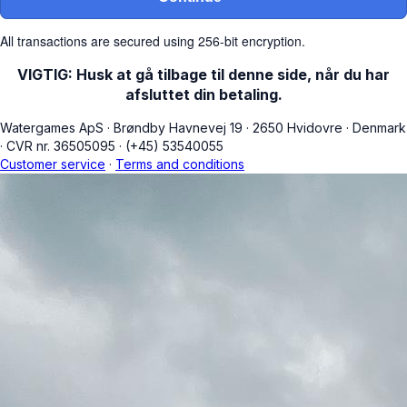
All transactions are secured using 256-bit encryption.
VIGTIG: Husk at gå tilbage til denne side, når du har
afsluttet din betaling.
Watergames ApS
·
Brøndby Havnevej 19
·
2650 Hvidovre
·
Denmark
·
CVR nr. 36505095
·
(+45) 53540055
Customer service
·
Terms and conditions