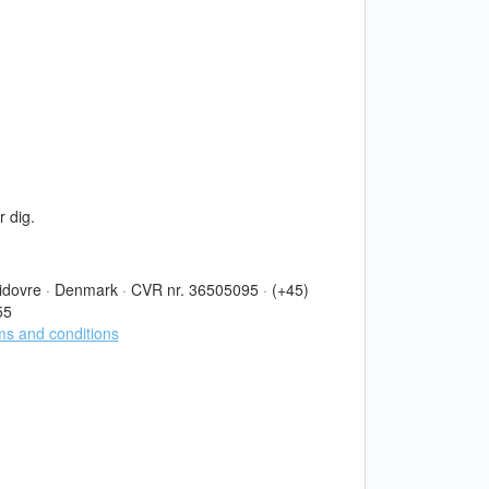
r dig.
idovre
·
Denmark
·
CVR nr. 36505095
·
(+45)
55
s and conditions