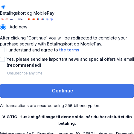
Betalingskort og MobilePay
Add new
After clicking 'Continue' you will be redirected to complete your
purchase securely with Betalingskort og MobilePay.
I understand and agree to
the terms
Yes, please send me important news and special offers via email
(recommended)
Unsubscribe any time.
Continue
All transactions are secured using 256-bit encryption.
VIGTIG: Husk at gå tilbage til denne side, når du har afsluttet din
betaling.
Watergames ApS
·
Brøndby Havnevej 19
·
2650 Hvidovre
·
Denmark