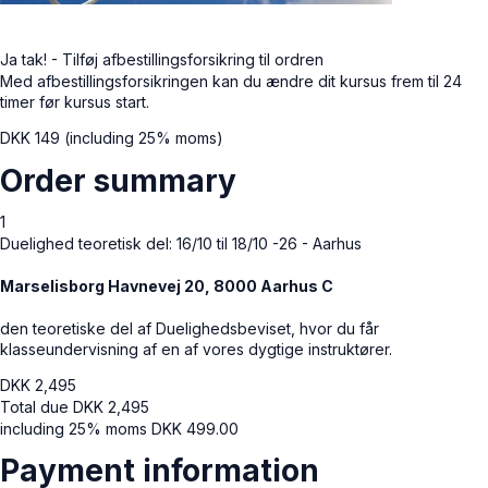
Ja tak! - Tilføj afbestillingsforsikring til ordren
Med afbestillingsforsikringen kan du ændre dit kursus frem til 24
timer før kursus start.
DKK
149
(including 25% moms)
Order summary
1
Duelighed teoretisk del: 16/10 til 18/10 -26 - Aarhus
Marselisborg Havnevej 20, 8000 Aarhus C
den teoretiske del af Duelighedsbeviset, hvor du får
klasseundervisning af en af ​​vores dygtige instruktører.
DKK
2,495
Total due
DKK
2,495
including 25% moms
DKK
499.00
Payment information