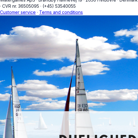
·
CVR nr. 36505095
·
(+45) 53540055
Customer service
·
Terms and conditions